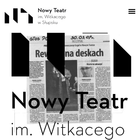
SKM_C2582511071242
0