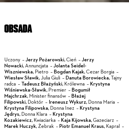
OBSADA
Uczony –
Jerzy Pożarowski,
Cień –
Jerzy
Nowacki,
Annuncjata –
Jolanta Seidel-
Wiszniewska,
Pietro –
Bogdan Kajak,
Cezar Borgia –
Wiesław Sławik,
Julia Giuli –
Danuta Borowiecka,
Tajny
radca –
Tadeusz Błażyński,
Królewna –
Krystyna
Wiśniewska-Sławik,
Premier –
Bogumił
Majchrzak,
Minister finansów –
Błażej
Filipowski,
Doktór –
Ireneusz Wykurz,
Donna Maria –
Krystyna Filipowska,
Donna Inez –
Krystyna
Jędrys,
Donna Klara –
Krystyna
Kozakiewicz,
Kwiaciarka –
Kaja Kijowska,
Gazeciarz –
Marek Huczyk,
Żebrak –
Piotr Emanuel Kraus,
Kapral –