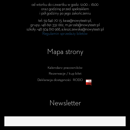
od wtorku do czwartku w godz. 12:00 – 18:00
oraz godzinę przed spektaklem
i pół godziny po jego zakończeniu
tel: 59 846 70 13, kasa@nowyteatr.pl,
grupy: +48 691 332 662, m.jarzab@nowyteatr.pl
szkoły: +48 504 810 968, a.leszczewska@nowyteatr.pl
Regulamin sprzedaży biletów
Mapa strony
Kalendarz pracowników
Rezerwacje / kup bilet
Deklaracja dostępności
RODO
Newsletter