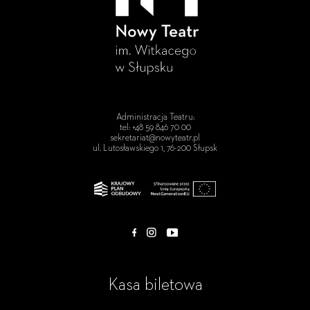
Administracja Teatru:
tel: +48 59 846 70 00
sekretariat@nowyteatr.pl
ul. Lutosławskiego 1, 76-200 Słupsk
Kasa biletowa