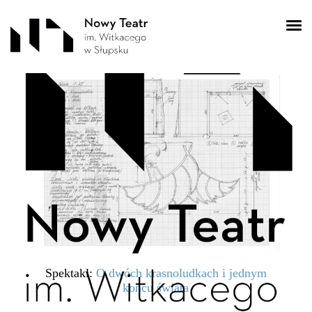
SKM_C2582510221502
0
Spektakl:
O dwóch krasnoludkach i jednym
końcu świata