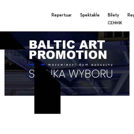
baner wydarzenie na FB2 kopia
Repertuar
Spektakle
Bilety
Re
CENNIK