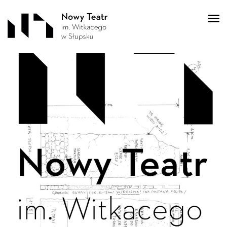
SKM_C2582510131602
0