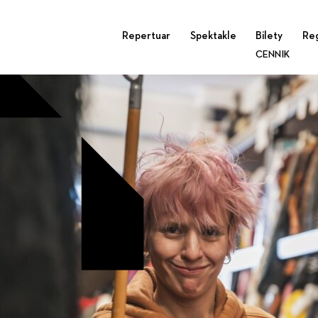
DSC_3904
Repertuar
Spektakle
Bilety
Re
CENNIK