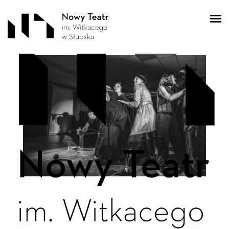
NT_jablonie_proba_
(35)